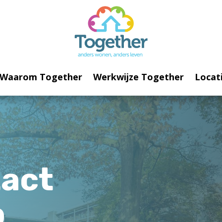
Waarom Together
Werkwijze Together
Locat
act
p